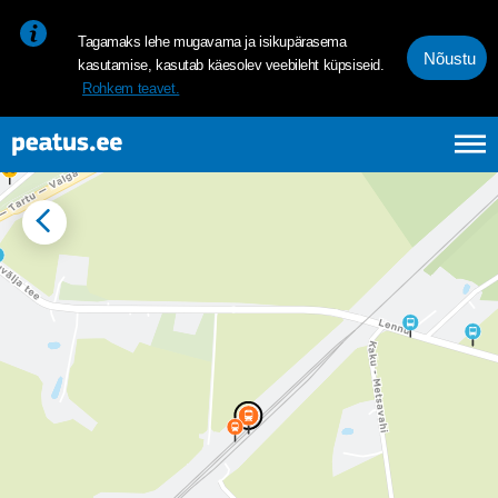
<p><span style="font-size: 10pt; line-height: 107%; font-family: 
Tagamaks lehe mugavama ja isikupärasema
Nõustu
kasutamise, kasutab käesolev veebileht küpsiseid.
Rohkem teavet.