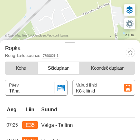
200 m
© OpenMapTiles
© OpenStreetMap contributors
Ropka
Rong Tartu suunas
7890021-1
Kohe
Sõiduplaan
Koondsõiduplaan
Päev
Valitud liinid
Täna
Kõik liinid
Liin
Suund
Aeg
E35
Valga - Tallinn
07:25
kell 07:25.