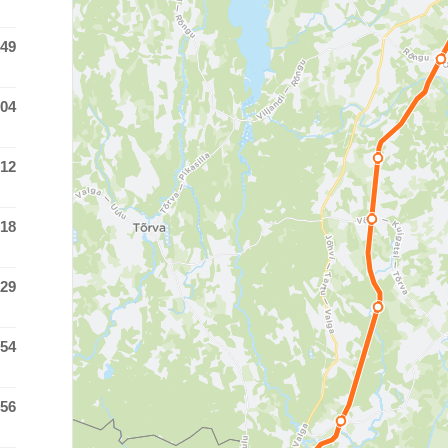
:49
 time was at
:04
 time was at
:12
 time was at
:18
 time was at
:29
 time was at
:54
 time was at
:56
 time was at