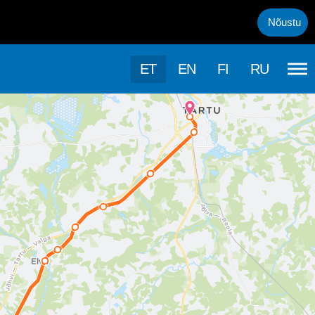
uml;rasema kasutamise, kasutab k&auml;esolev veebileht k&uuml;psis
Nõustu
ET
EN
FI
RU