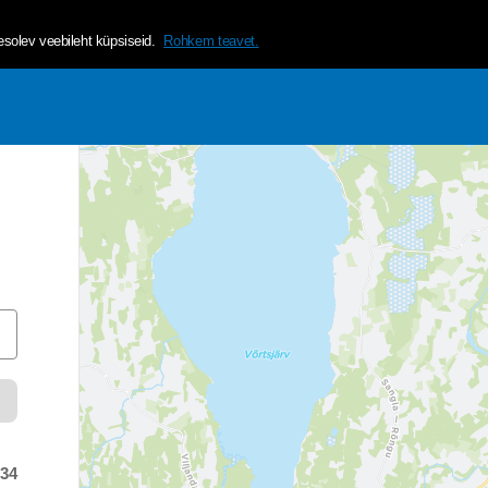
helvetica, arial, sans-serif;">Tagamaks lehe mugavama ja isikup&a
olev veebileht küpsiseid.
Rohkem teavet.
:34
 time was at