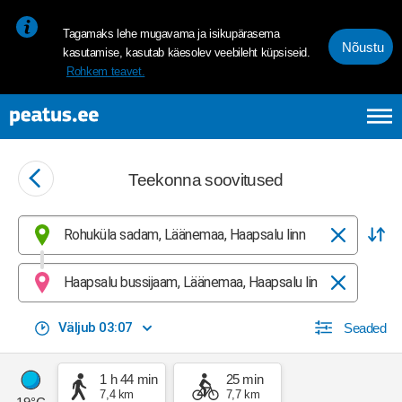
<p><span style="font-size: 10pt; line-height: 107%; font-family: 
Tagamaks lehe mugavama ja isikupärasema
Nõustu
kasutamise, kasutab käesolev veebileht küpsiseid.
Rohkem teavet.
Teekonna soovitused
Praegune valik: Rohuküla sadam, Läänemaa, Haapsalu linn Alguspunkt ◦ E
The search is triggered automatically when origin and destinati
Praegune valik: Haapsalu bussijaam, Läänemaa, Haapsalu linn Sihtpunkt ◦
Kuupäeva ja kellaaja valija
Ajaparameetrite muutmine käivitab uue otsingu.
Avage valija
Väljub
03:07
Seaded
weather
weather-icon-101
19°C
1 h 44 min
25 min
7,4 km
7,7 km