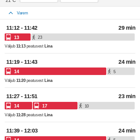
21°C
Varem
Teekonna soovitused
Väljumine kell
Näita kaardil
11:12
. Saabumine kell
11:42
.
Buss 13 väljub
11:1
Soovitatud marsruute 1
11:12
-
11:42
29 min
13
23
Väljub
11:13
peatusest
Lina
Väljumine kell
Näita kaardil
11:19
. Saabumine kell
11:43
.
Buss 14 väljub
11:2
Soovitatud marsruute 2
11:19
-
11:43
24 min
14
5
Väljub
11:20
peatusest
Lina
Väljumine kell
Näita kaardil
11:27
. Saabumine kell
11:51
.
Buss 14 väljub
11:2
Soovitatud marsruute 3
11:27
-
11:51
23 min
14
17
10
Väljub
11:28
peatusest
Lina
Väljumine kell
Näita kaardil
11:39
. Saabumine kell
12:03
.
Buss 14 väljub
11:4
Soovitatud marsruute 4
11:39
-
12:03
24 min