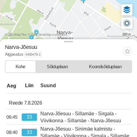
200 m
© OpenMapTiles
© OpenStreetMap contributors
Narva-Jõesuu
Algpeatus
4400476-1
Kohe
Sõiduplaan
Koondsõiduplaan
departure-list-update.sr-instructions
Liin
Suund
Aeg
Reede 7.8.2026
Narva-Jõesuu - Sillamäe - Sirgala -
33
06:45
kell 06:45.
Viivikonna - Sillamäe - Narva-Jõesuu
Narva-Jõesuu - Sinimäe kalmistu -
33
08:40
kell 08:40.
Sillamäe - Viivikonna - Sirgala - Sillamäe