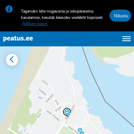
<p><span style="font-size: 10pt; line-height: 107%; font-family: 
Tagamaks lehe mugavama ja isikupärasema
Nõustu
kasutamise, kasutab käesolev veebileht küpsiseid.
Rohkem teavet.