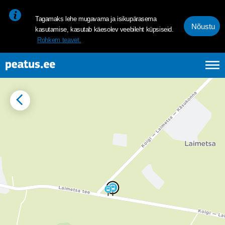
<p><span style="font-size: 10pt; line-height: 107%; font-family: 
Tagamaks lehe mugavama ja isikupärasema
Nõustu
kasutamise, kasutab käesolev veebileht küpsiseid.
Rohkem teavet.