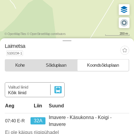
200 m
© OpenMapTiles
© OpenStreetMap contributors
Laimetsa
5100234-1
Kohe
Sõiduplaan
Koondsõiduplaan
Valitud liinid
Kõik liinid
Liin
Suund
Aeg
Imavere - Käsukonna - Koigi -
32A
07:40
E-R
Imavere
Ei ole käigus riigipühadel