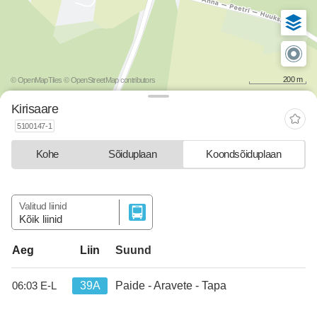
200 m
© OpenMapTiles
© OpenStreetMap contributors
Kirisaare
5100147-1
Kohe
Sõiduplaan
Koondsõiduplaan
Valitud liinid
Kõik liinid
Liin
Suund
Aeg
39A
Paide - Aravete - Tapa
06:03
E-L