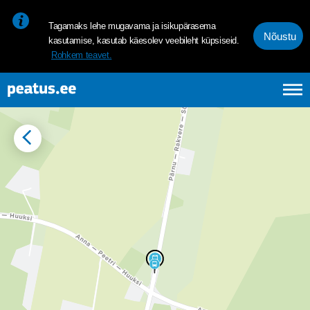
<p><span style="font-size: 10pt; line-height: 107%; font-family: 
Tagamaks lehe mugavama ja isikupärasema
Nõustu
kasutamise, kasutab käesolev veebileht küpsiseid.
Rohkem teavet.