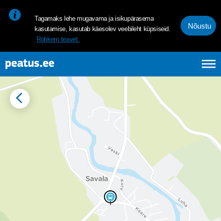
<p><span style="font-size: 10pt; line-height: 107%; font-family: 
Tagamaks lehe mugavama ja isikupärasema
Nõustu
kasutamise, kasutab käesolev veebileht küpsiseid.
Rohkem teavet.