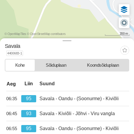
200 m
© OpenMapTiles
© OpenStreetMap contributors
Savala
4400683-1
Kohe
Sõiduplaan
Koondsõiduplaan
departure-list-update.sr-instructions
Liin
Suund
Aeg
95
Savala - Oandu - (Soonurme) - Kiviõli
06:35
kell 06:35.
93
Savala - Kiviõli - Jõhvi - Viru vangla
06:45
kell 06:45.
95
Savala - Oandu - (Soonurme) - Kiviõli
06:55
kell 06:55.