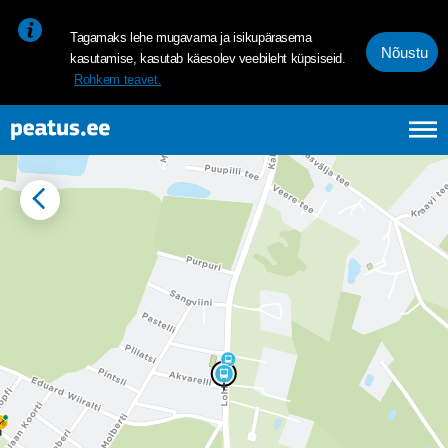
<p><span style="font-size: 10pt; line-height: 107%; font-family: 
Tagamaks lehe mugavama ja isikupärasema
Nõustu
kasutamise, kasutab käesolev veebileht küpsiseid.
Rohkem teavet.