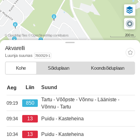
200 m
© OpenMapTiles
© OpenStreetMap contributors
Akvarelli
Luunja suunas
7800529-1
Kohe
Sõiduplaan
Koondsõiduplaan
departure-list-update.sr-instructions
Liin
Suund
Aeg
Tartu - Võõpste - Võnnu - Lääniste -
850
09:19
kell 09:19.
Võnnu - Tartu
13
Puidu - Kasteheina
09:34
kell 09:34.
13
Puidu - Kasteheina
10:34
kell 10:34.