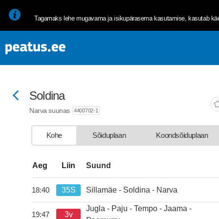
<p><span style="font-size: 10pt; line-height: 107%; font-family: 
Tagamaks lehe mugavama ja isikupärasema kasutamise, kasutab käes
Soldina
Narva suunas
4400702-1
Kohe
Sõiduplaan
Koondsõiduplaan
departure-list-update.sr-instructions
Aeg
Liin
Suund
35S
Sillamäe - Soldina - Narva
18:40
kell 18:40.
Jugla - Paju - Tempo - Jaama -
3v
19:47