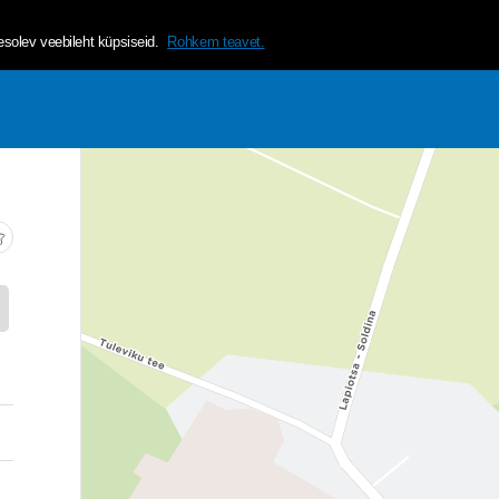
helvetica, arial, sans-serif;">Tagamaks lehe mugavama ja isikup&a
olev veebileht küpsiseid.
Rohkem teavet.