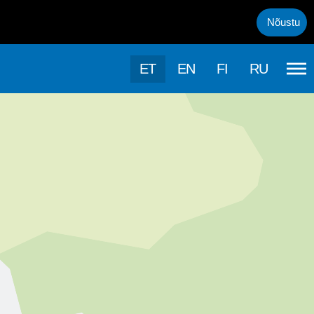
uml;rasema kasutamise, kasutab k&auml;esolev veebileht k&uuml;psis
Nõustu
ET
EN
FI
RU