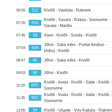
kell 06:50.
511
Kiviõli - Vaeküla - Rakvere
06:55
kell 06:55.
Kiviõli - Savala - Rääsa - Soonurme -
95A
07:35
kell 07:35.
Savala - Maidla
99
Aseri - Kiviõli - Sonda - Kiviõli
07:45
kell 07:45.
Jõhvi - Saka mõis - Purtse kindlus -
90A
07:54
kell 07:54.
(Adru) - Kiviõli
90
Jõhvi - Saka mõis - Kiviõli
08:47
kell 08:47.
90
Jõhvi - Kiviõli
09:53
kell 09:53.
Kiviõli - Irvala - Kiviõli - Säde - Kiviõli -
95C
11:20
kell 11:20.
Soonurme
Kiviõli - Irvala - Kiviõli - Säde - Kiviõli -
95C
11:35
kell 11:35.
Soonurme
54
Kiviõli - Uljaste - Viru-Kabala - Rakver
12:00