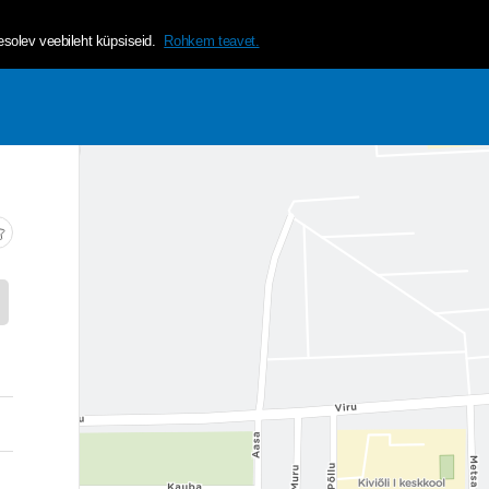
helvetica, arial, sans-serif;">Tagamaks lehe mugavama ja isikup&a
olev veebileht küpsiseid.
Rohkem teavet.