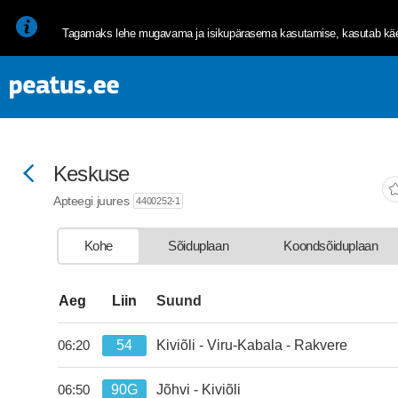
<p><span style="font-size: 10pt; line-height: 107%; font-family: 
Tagamaks lehe mugavama ja isikupärasema kasutamise, kasutab käes
Keskuse
Apteegi juures
4400252-1
Kohe
Sõiduplaan
Koondsõiduplaan
departure-list-update.sr-instructions
Aeg
Liin
Suund
54
Kiviõli - Viru-Kabala - Rakvere
06:20
kell 06:20.
90G
Jõhvi - Kiviõli
06:50