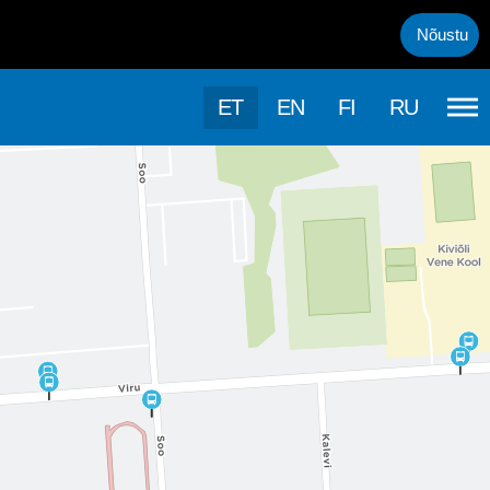
uml;rasema kasutamise, kasutab k&auml;esolev veebileht k&uuml;psis
Nõustu
ET
EN
FI
RU