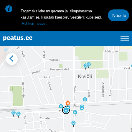
<p><span style="font-size: 10pt; line-height: 107%; font-family: 
Tagamaks lehe mugavama ja isikupärasema
Nõustu
kasutamise, kasutab käesolev veebileht küpsiseid.
Rohkem teavet.