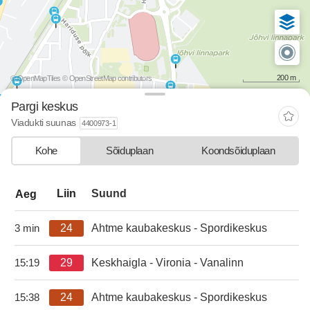
200 m
© OpenMapTiles
© OpenStreetMap contributors
Pargi keskus
Viadukti suunas
4400973-1
Kohe
Sõiduplaan
Koondsõiduplaan
departure-list-update.sr-instructions
Liin
Suund
Aeg
24
Ahtme kaubakeskus - Spordikeskus
3 min
29
Keskhaigla - Vironia - Vanalinn
15:19
kell 15:19.
24
Ahtme kaubakeskus - Spordikeskus
15:38
kell 15:38.