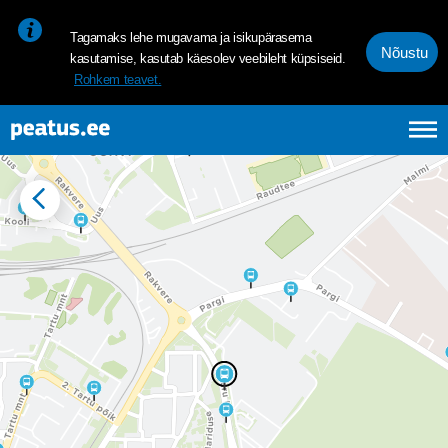
<p><span style="font-size: 10pt; line-height: 107%; font-family: 
Tagamaks lehe mugavama ja isikupärasema
Nõustu
kasutamise, kasutab käesolev veebileht küpsiseid.
Rohkem teavet.