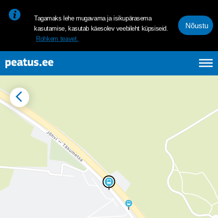
<p><span style="font-size: 10pt; line-height: 107%; font-family: 
Tagamaks lehe mugavama ja isikupärasema
Nõustu
kasutamise, kasutab käesolev veebileht küpsiseid.
Rohkem teavet.