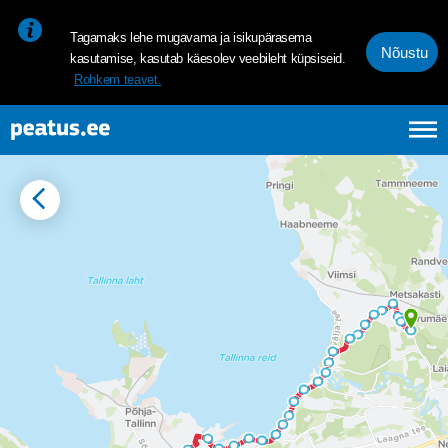
<p><span style="font-size: 10pt; line-height: 107%; font-family: 
Tagamaks lehe mugavama ja isikupärasema
Nõustu
kasutamise, kasutab käesolev veebileht küpsiseid.
Rohkem teavet.