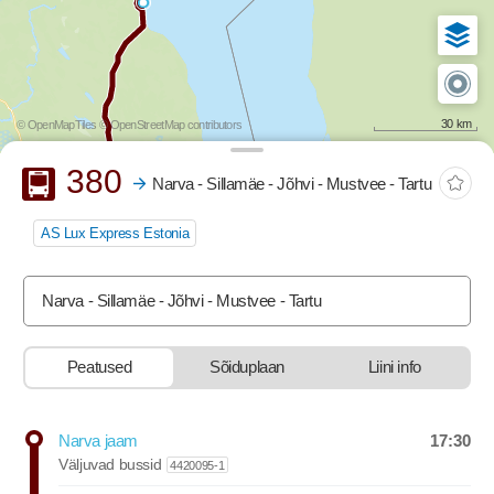
30 km
© OpenMapTiles
© OpenStreetMap contributors
Buss
380
Narva - Sillamäe - Jõhvi - Mustvee - Tartu
AS Lux Express Estonia
Narva - Sillamäe - Jõhvi - Mustvee - Tartu
Peatused
Sõiduplaan
Liini info
stop-list-update.sr-instructions
17:30
Narva jaam
Departure time
Väljuvad bussid
4420095-1