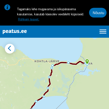
<p><span style="font-size: 10pt; line-height: 107%; font-family: 
Tagamaks lehe mugavama ja isikupärasema
Nõustu
kasutamise, kasutab käesolev veebileht küpsiseid.
Rohkem teavet.