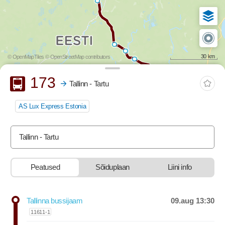
30 km
© OpenMapTiles
© OpenStreetMap contributors
Buss
173
Tallinn - Tartu
AS Lux Express Estonia
Tallinn - Tartu
Peatused
Sõiduplaan
Liini info
stop-list-update.sr-instructions
09.aug 13:30
Tallinna bussijaam
Departure time was at
11611-1