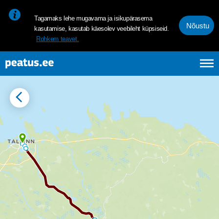
<p><span style="font-size: 10pt; line-height: 107%; font-family: 
Tagamaks lehe mugavama ja isikupärasema
Nõustu
kasutamise, kasutab käesolev veebileht küpsiseid.
Rohkem teavet.