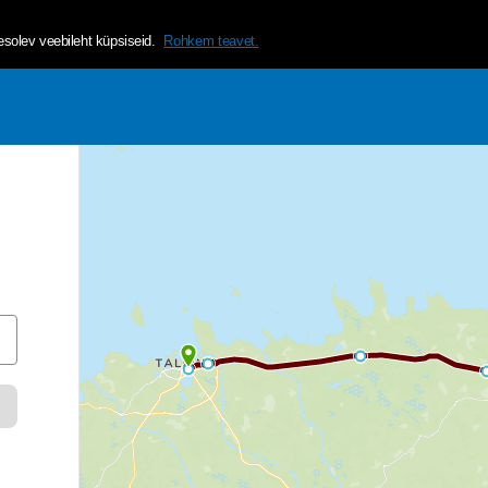
helvetica, arial, sans-serif;">Tagamaks lehe mugavama ja isikup&a
olev veebileht küpsiseid.
Rohkem teavet.