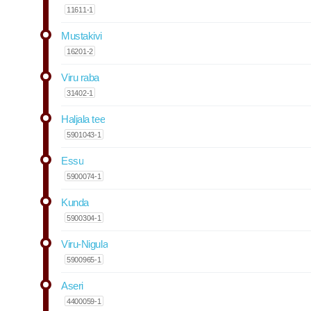
11611-1
Mustakivi
16201-2
Viru raba
31402-1
Haljala tee
5901043-1
Essu
5900074-1
Kunda
5900304-1
Viru-Nigula
5900965-1
Aseri
4400059-1