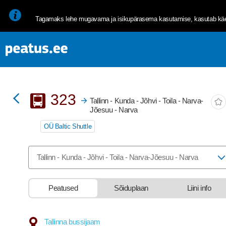
<p><span style="font-size: 10pt; line-height: 107%; font-family: 
Tagamaks lehe mugavama ja isikupärasema kasutamise, kasutab käes
Buss
323
Tallinn - Kunda - Jõhvi - Toila - Narva-
Jõesuu - Narva
OÜ Baltic Shuttle
Valige marsruut, mida soovite vaadata
Tallinn - Kunda - Jõhvi - Toila - Narva-Jõesuu - Narva
Peatused
Sõiduplaan
Liini info
stop-list-update.sr-instructions
Tallinna bussijaam