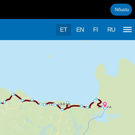
uml;rasema kasutamise, kasutab k&auml;esolev veebileht k&uuml;psis
Nõustu
ET
EN
FI
RU