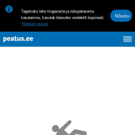
<p><span style="font-size: 10pt; line-height: 107%; font-family: 
Tagamaks lehe mugavama ja isikupärasema
Nõustu
kasutamise, kasutab käesolev veebileht küpsiseid.
Rohkem teavet.