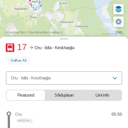
3 km
© OpenMapTiles
© OpenStreetMap contributors
Buss
17
Oru - Iidla - Keskhaigla
GoBus AS
Valige marsruut, mida soovite vaadata
Oru - Iidla - Keskhaigla
Peatused
Sõiduplaan
Liini info
05:50
Oru
Departure time
4400534-1