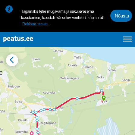
<p><span style="font-size: 10pt; line-height: 107%; font-family: 
Tagamaks lehe mugavama ja isikupärasema
Nõustu
kasutamise, kasutab käesolev veebileht küpsiseid.
Rohkem teavet.