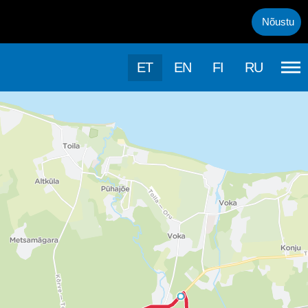
uml;rasema kasutamise, kasutab k&auml;esolev veebileht k&uuml;psis
Nõustu
ET
EN
FI
RU