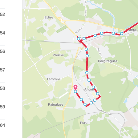
:52
 time was at
:54
 time was at
:56
 time was at
:57
 time was at
:58
 time was at
:59
 time was at
:04
 time was at