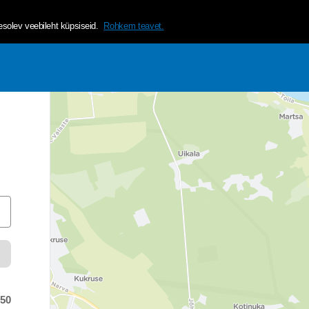
helvetica, arial, sans-serif;">Tagamaks lehe mugavama ja isikup&a
olev veebileht küpsiseid.
Rohkem teavet.
:50
 time was at