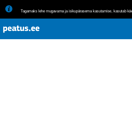
<p><span style="font-size: 10pt; line-height: 107%; font-family: 
Tagamaks lehe mugavama ja isikupärasema kasutamise, kasutab käes