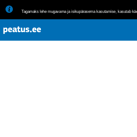
<p><span style="font-size: 10pt; line-height: 107%; font-family: 
Tagamaks lehe mugavama ja isikupärasema kasutamise, kasutab käes