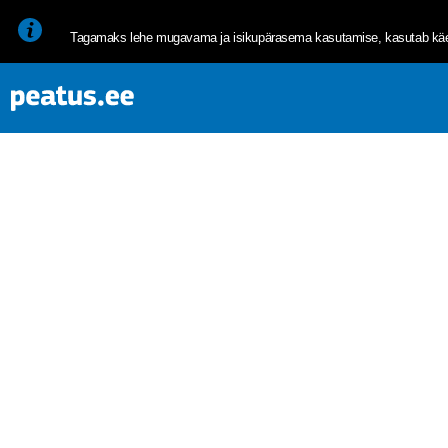
<p><span style="font-size: 10pt; line-height: 107%; font-family: 
Tagamaks lehe mugavama ja isikupärasema kasutamise, kasutab käes