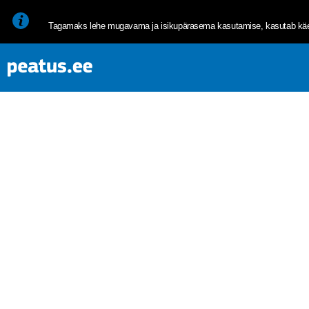
<p><span style="font-size: 10pt; line-height: 107%; font-family: 
Tagamaks lehe mugavama ja isikupärasema kasutamise, kasutab käes