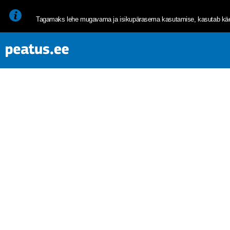
<p><span style="font-size: 10pt; line-height: 107%; font-family: 
Tagamaks lehe mugavama ja isikupärasema kasutamise, kasutab käes