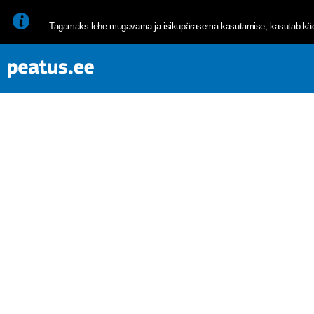
<p><span style="font-size: 10pt; line-height: 107%; font-family: 
Tagamaks lehe mugavama ja isikupärasema kasutamise, kasutab käes