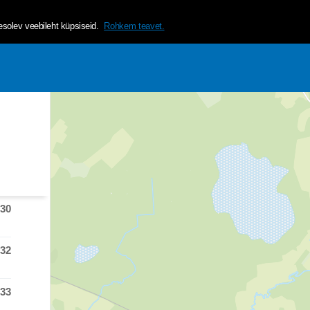
helvetica, arial, sans-serif;">Tagamaks lehe mugavama ja isikup&a
olev veebileht küpsiseid.
Rohkem teavet.
:30
 time was at
:32
 time was at
:33
 time was at