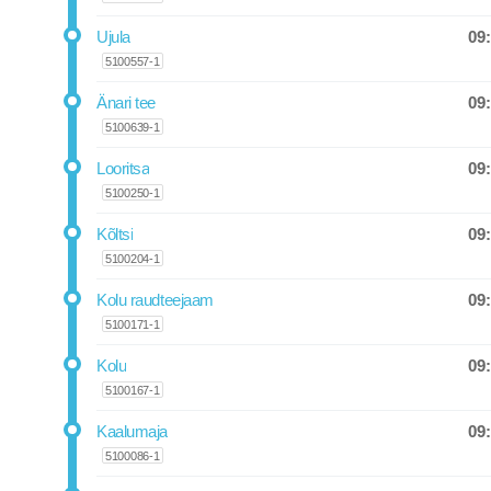
09
Ujula
Departure
5100557-1
09
Änari tee
Departure
5100639-1
09
Looritsa
Departure
5100250-1
09
Kõltsi
Departure
5100204-1
09
Kolu raudteejaam
Departure
5100171-1
09
Kolu
Departure
5100167-1
09
Kaalumaja
Departure
5100086-1