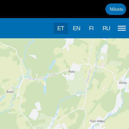
uml;rasema kasutamise, kasutab k&auml;esolev veebileht k&uuml;psis
Nõustu
ET
EN
FI
RU