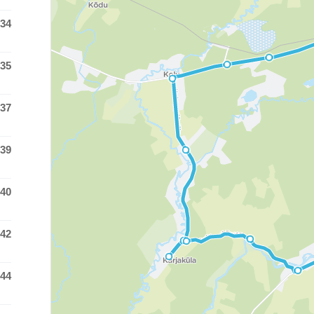
:34
 time was at
:35
 time was at
:37
 time was at
:39
 time was at
:40
 time was at
:42
 time was at
:44
 time was at