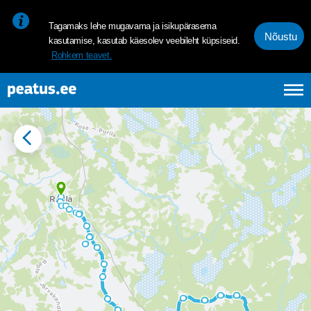
<p><span style="font-size: 10pt; line-height: 107%; font-family: 
Tagamaks lehe mugavama ja isikupärasema
Nõustu
kasutamise, kasutab käesolev veebileht küpsiseid.
Rohkem teavet.