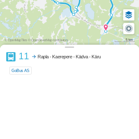
5 km
© OpenMapTiles
© OpenStreetMap contributors
Buss
11
Rapla - Kaerepere - Kädva - Käru
GoBus AS