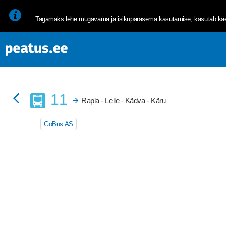
<p><span style="font-size: 10pt; line-height: 107%; font-family: 
Tagamaks lehe mugavama ja isikupärasema kasutamise, kasutab käes
Buss
11
Rapla - Lelle - Kädva - Käru
GoBus AS