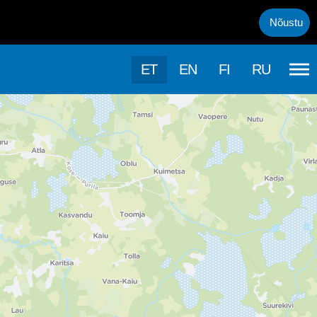
uml;rasema kasutamise, kasutab k&auml;esolev veebileht k&uuml;psis
Nõustu
ET
EN
FI
RU