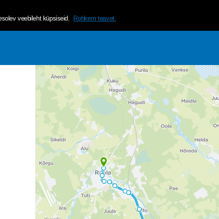
helvetica, arial, sans-serif;">Tagamaks lehe mugavama ja isikup&a
olev veebileht küpsiseid.
Rohkem teavet.