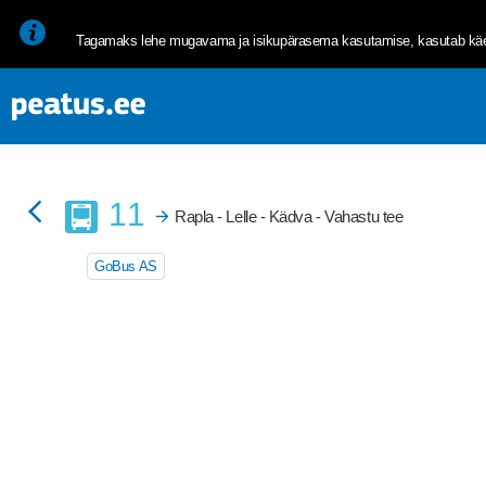
<p><span style="font-size: 10pt; line-height: 107%; font-family: 
Tagamaks lehe mugavama ja isikupärasema kasutamise, kasutab käes
Buss
11
Rapla - Lelle - Kädva - Vahastu tee
GoBus AS