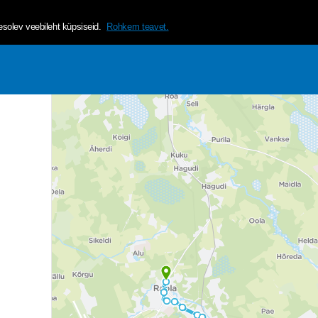
helvetica, arial, sans-serif;">Tagamaks lehe mugavama ja isikup&a
olev veebileht küpsiseid.
Rohkem teavet.