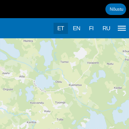
uml;rasema kasutamise, kasutab k&auml;esolev veebileht k&uuml;psis
Nõustu
ET
EN
FI
RU