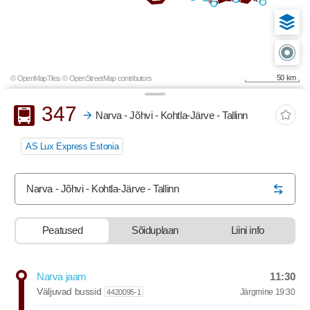
50 km
© OpenMapTiles
© OpenStreetMap contributors
Buss
347
Narva - Jõhvi - Kohtla-Järve - Tallinn
AS Lux Express Estonia
Vastupidine algus- ja sihtpunkt
Narva - Jõhvi - Kohtla-Järve - Tallinn
Peatused
Sõiduplaan
Liini info
stop-list-update.sr-instructions
11:30
Narva jaam
Departure time
Väljuvad bussid
Järgmine
19:30
4420095-1