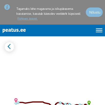
<p><span style="font-size: 10pt; line-height: 107%; font-family: 
Tagamaks lehe mugavama ja isikupärasema
Nõustu
kasutamise, kasutab käesolev veebileht küpsiseid.
Rohkem teavet.