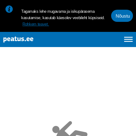
<p><span style="font-size: 10pt; line-height: 107%; font-family: 
Tagamaks lehe mugavama ja isikupärasema
Nõustu
kasutamise, kasutab käesolev veebileht küpsiseid.
Rohkem teavet.