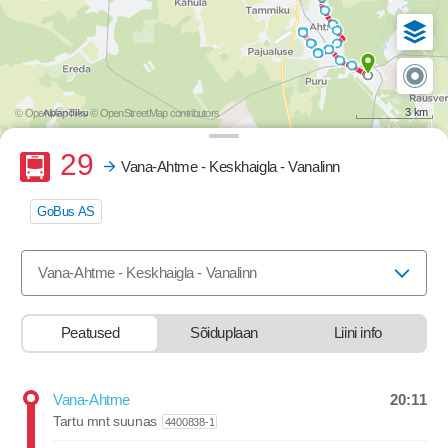
3 km
© OpenMapTiles
© OpenStreetMap contributors
Buss
29
Vana-Ahtme - Keskhaigla - Vanalinn
GoBus AS
Valige marsruut, mida soovite vaadata
Vana-Ahtme - Keskhaigla - Vanalinn
Peatused
Sõiduplaan
Liini info
20:11
Vana-Ahtme
Departure time
Tartu mnt suunas
4400838-1