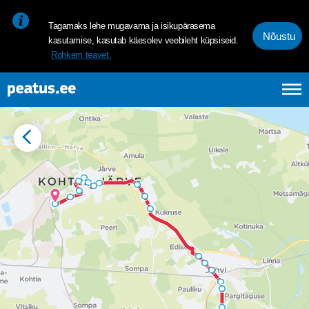
<p><span style="font-size: 10pt; line-height: 107%; font-family: 
Tagamaks lehe mugavama ja isikupärasema
Nõustu
kasutamise, kasutab käesolev veebileht küpsiseid.
Rohkem teavet.