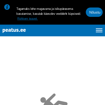
<p><span style="font-size: 10pt; line-height: 107%; font-family: 
Tagamaks lehe mugavama ja isikupärasema
Nõustu
kasutamise, kasutab käesolev veebileht küpsiseid.
Rohkem teavet.