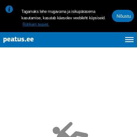
<p><span style="font-size: 10pt; line-height: 107%; font-family: 
Tagamaks lehe mugavama ja isikupärasema
Nõustu
kasutamise, kasutab käesolev veebileht küpsiseid.
Rohkem teavet.