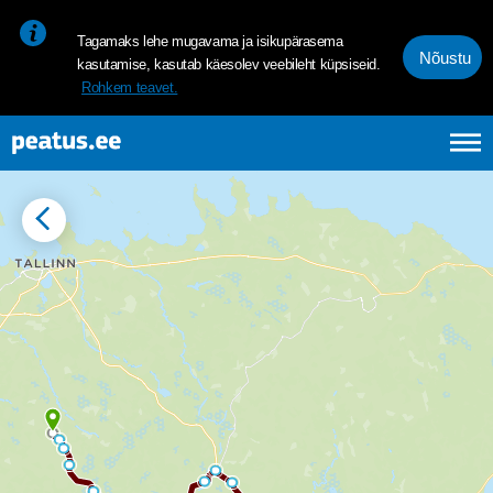
<p><span style="font-size: 10pt; line-height: 107%; font-family: 
Tagamaks lehe mugavama ja isikupärasema
Vastupidine algus- ja sihtpunkt
Rapla - Türi - Paide - Põltsamaa - Tartu
Nõustu
kasutamise, kasutab käesolev veebileht küpsiseid.
Rohkem teavet.
Peatused
Sõiduplaan
Liini info
14:25
Rapla bussijaam
Departure time
7000471-1
14:29
Rapla jaam
Departure time
7000473-1
14:32
Kaerepere tee
Departure time
7000590-1
14:37
Kehtna
Departure time
7000152-1
14:47
Lelle tee
Departure time
7000284-1