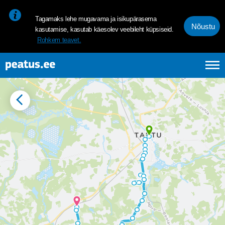
<p><span style="font-size: 10pt; line-height: 107%; font-family: 
Tagamaks lehe mugavama ja isikupärasema
Nõustu
kasutamise, kasutab käesolev veebileht küpsiseid.
Rohkem teavet.