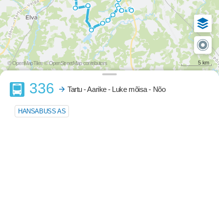
5 km
© OpenMapTiles
© OpenStreetMap contributors
Buss
336
Tartu - Aarike - Luke mõisa - Nõo
HANSABUSS AS