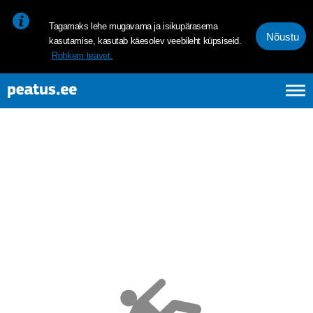
<p><span style="font-size: 10pt; line-height: 107%; font-family: 
Tagamaks lehe mugavama ja isikupärasema
Nõustu
kasutamise, kasutab käesolev veebileht küpsiseid.
Rohkem teavet.