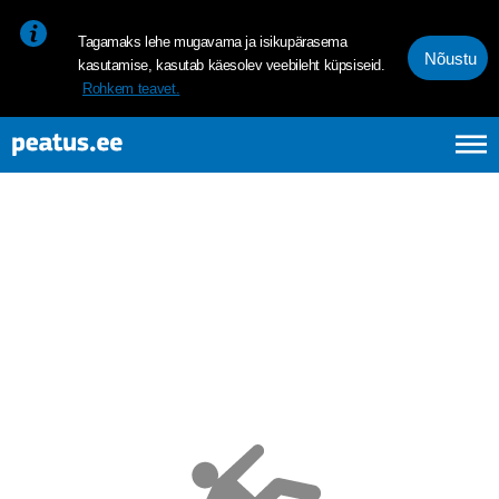
<p><span style="font-size: 10pt; line-height: 107%; font-family: 
Tagamaks lehe mugavama ja isikupärasema
Nõustu
kasutamise, kasutab käesolev veebileht küpsiseid.
Rohkem teavet.