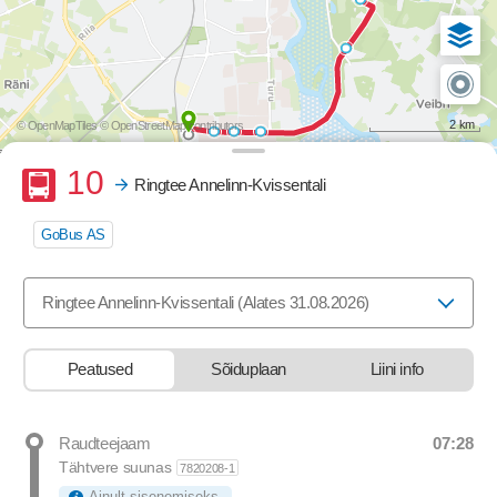
2 km
© OpenMapTiles
© OpenStreetMap contributors
Buss
10
Ringtee Annelinn-Kvissentali
GoBus AS
Valige marsruut, mida soovite vaadata
Ringtee Annelinn-Kvissentali (Alates 31.08.2026)
Peatused
Sõiduplaan
Liini info
07:28
Raudteejaam
Departure time
Tähtvere suunas
7820208-1
Ainult sisenemiseks