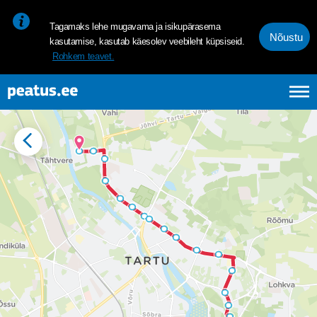
<p><span style="font-size: 10pt; line-height: 107%; font-family: 
Tagamaks lehe mugavama ja isikupärasema
Nõustu
kasutamise, kasutab käesolev veebileht küpsiseid.
Rohkem teavet.