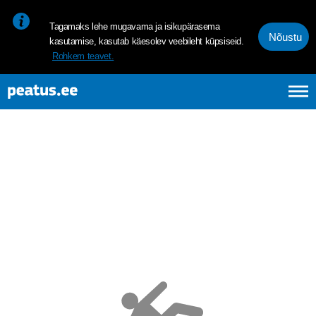
<p><span style="font-size: 10pt; line-height: 107%; font-family: 
Tagamaks lehe mugavama ja isikupärasema
Nõustu
kasutamise, kasutab käesolev veebileht küpsiseid.
Rohkem teavet.