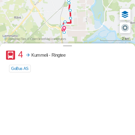
2 km
© OpenMapTiles
© OpenStreetMap contributors
Buss
4
Kummeli - Ringtee
GoBus AS