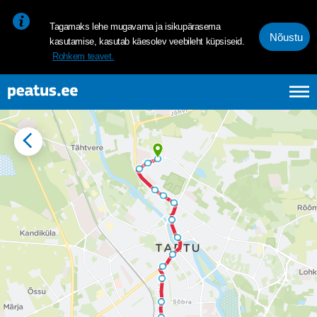
<p><span style="font-size: 10pt; line-height: 107%; font-family: 
Tagamaks lehe mugavama ja isikupärasema
Nõustu
kasutamise, kasutab käesolev veebileht küpsiseid.
Rohkem teavet.