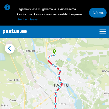
<p><span style="font-size: 10pt; line-height: 107%; font-family: 
Tagamaks lehe mugavama ja isikupärasema
Nõustu
kasutamise, kasutab käesolev veebileht küpsiseid.
Rohkem teavet.