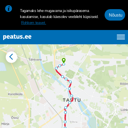
<p><span style="font-size: 10pt; line-height: 107%; font-family: 
Tagamaks lehe mugavama ja isikupärasema
Nõustu
kasutamise, kasutab käesolev veebileht küpsiseid.
Rohkem teavet.