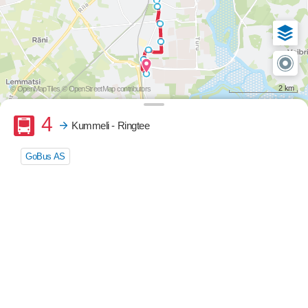
2 km
© OpenMapTiles
© OpenStreetMap contributors
Buss
4
Kummeli - Ringtee
GoBus AS