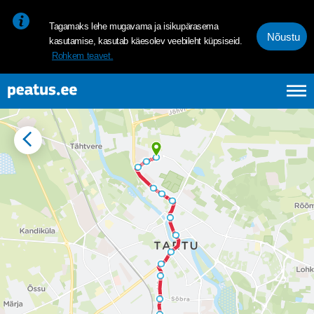
<p><span style="font-size: 10pt; line-height: 107%; font-family: 
Tagamaks lehe mugavama ja isikupärasema
Nõustu
kasutamise, kasutab käesolev veebileht küpsiseid.
Rohkem teavet.