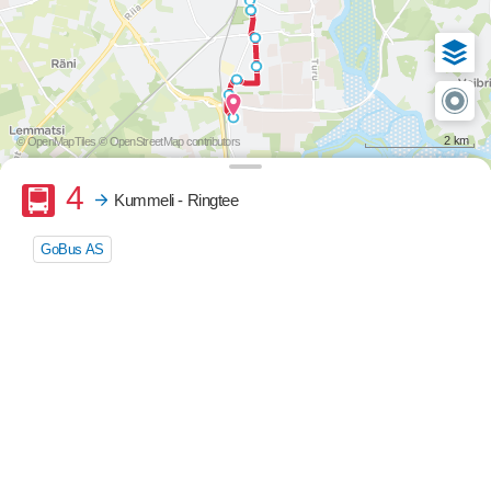
2 km
© OpenMapTiles
© OpenStreetMap contributors
Buss
4
Kummeli - Ringtee
GoBus AS