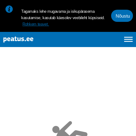
<p><span style="font-size: 10pt; line-height: 107%; font-family: 
Tagamaks lehe mugavama ja isikupärasema
Nõustu
kasutamise, kasutab käesolev veebileht küpsiseid.
Rohkem teavet.