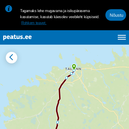
<p><span style="font-size: 10pt; line-height: 107%; font-family: 
Tagamaks lehe mugavama ja isikupärasema
Nõustu
kasutamise, kasutab käesolev veebileht küpsiseid.
Rohkem teavet.