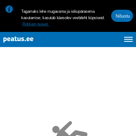
<p><span style="font-size: 10pt; line-height: 107%; font-family: 
Tagamaks lehe mugavama ja isikupärasema
Nõustu
kasutamise, kasutab käesolev veebileht küpsiseid.
Rohkem teavet.