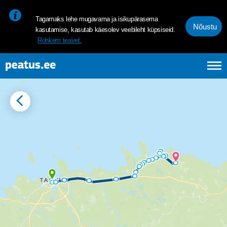
<p><span style="font-size: 10pt; line-height: 107%; font-family: 
Tagamaks lehe mugavama ja isikupärasema
Nõustu
kasutamise, kasutab käesolev veebileht küpsiseid.
Rohkem teavet.