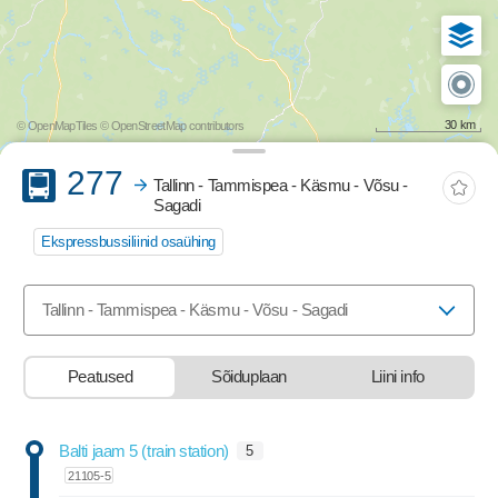
30 km
© OpenMapTiles
© OpenStreetMap contributors
Buss
277
Tallinn - Tammispea - Käsmu - Võsu -
Sagadi
Ekspressbussiliinid osaühing
Valige marsruut, mida soovite vaadata
Tallinn - Tammispea - Käsmu - Võsu - Sagadi
Peatused
Sõiduplaan
Liini info
stop-list-update.sr-instructions
Balti jaam 5 (train station)
5
21105-5